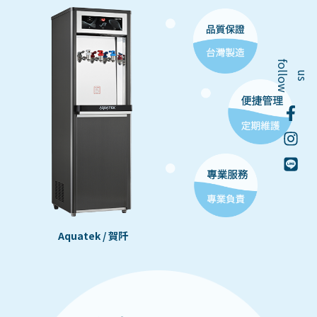
f
o
l
o
w
l
u
s
Aquatek / 賀阡