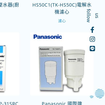
整水器(廚
HS50C1(TK-HS50C)電解水
機濾心
f
o
l
o
w
l
u
s
濾心
P-31SRC
Panasonic 國際牌