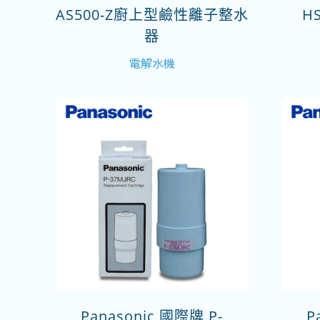
AS500-Z廚上型鹼性離子整水
H
器
電解水機
Panasonic 國際牌 P-
P