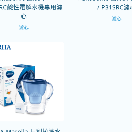
MJRC鹼性電解水機專用濾
/ P31SRC
心
濾心
濾心
TA Marella 馬利拉濾水