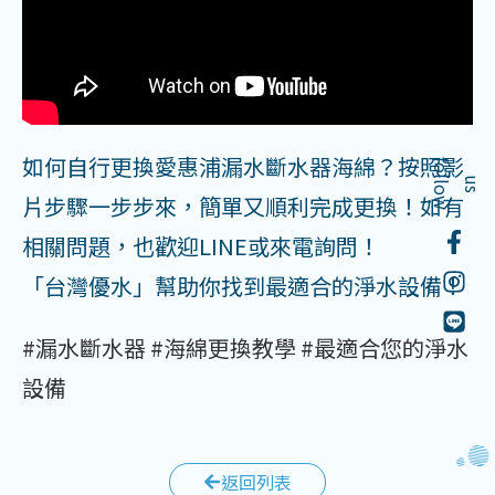
如何自行更換愛惠浦漏水斷水器海綿？按照影
f
o
l
o
w
l
u
s
片步驟一步步來，簡單又順利完成更換！如有
相關問題，也歡迎LINE或來電詢問！
「台灣優水」幫助你找到最適合的淨水設備！
#漏水斷水器
#海綿更換教學
#最適合您的淨水
設備
返回列表