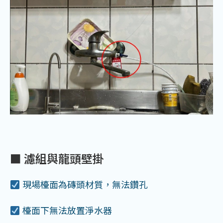
■ 濾組與龍頭壁掛
現場檯面為磚頭材質，無法鑽孔
檯面下無法放置淨水器