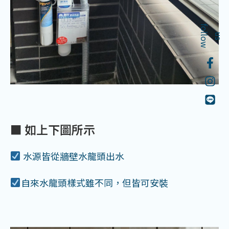
f
o
l
o
w
l
u
s
■ 如上下圖所示
水源皆從牆壁水龍頭出水
自來水龍頭樣式雖不同，但皆可安裝