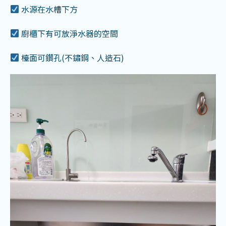
水源在水槽下方
廚櫃下有可放淨水器的空間
檯面可鑽孔(不鏽鋼、人造石)