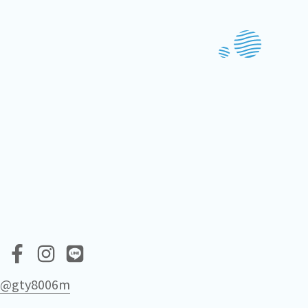
s
@gty8006m