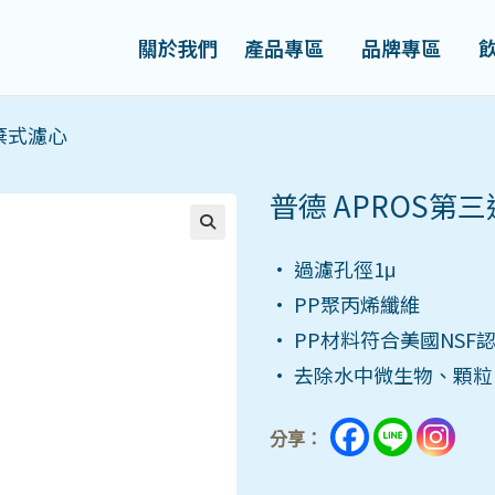
關於我們
產品專區
品牌專區
拋棄式濾心
普德 APROS第
• 過濾孔徑1μ
• PP聚丙烯纖維
• PP材料符合美國NSF
• 去除水中微生物、顆
分享：