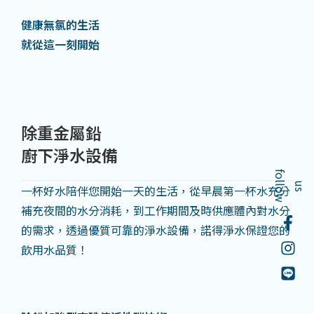
健康無氯的生活
就從這一刻開始
除重金屬鉛
廚下淨水設備
f
o
l
o
w
l
u
s
一杯好水陪伴您開始一天的生活，從早晨第一杯水充分
補充夜間的水分消耗，到工作期間及時供應體內對水分
的需求，透過優質可靠的淨水設備，諾得淨水保證您的
飲用水品質！