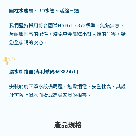
圓柱水龍頭、
RO
水管、活絡三通
我們堅持採用符合國際NSF61、372標準，無鉛無毒、
及耐壓性高的配件，避免重金屬釋出對人體的危害，給
您全家喝的安心。
漏水斷路器
(
專利號碼
:M382470)
安裝於廚下淨水設備周邊，無需插電、安全性高，其設
計可防止漏水而造成高檔家具的損害。
產品規格