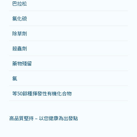
巴拉松
氯化硫
除草劑
殺蟲劑
藥物殘留
氯
等50餘種揮發性有機化合物
高品質堅持 – 以您健康為出發點