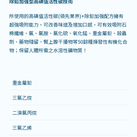
除鉛加強型高碘值活性碳技術
所使用的高碘值活性碳(領先業界)+除鉛加強配方擁有
超強吸附能力，可改善味道及增加口感，可有效吸附石
棉纖維、氯、氯胺、氯化硫、氧化錳、重金屬鉛、殺蟲
劑、藥物殘留、腎上腺干擾物等50餘種揮發性有機化合
物；保留人體所需之水溶性礦物質！
重金屬鉛
三氯乙烷
二溴氯丙烷
三氯乙烯