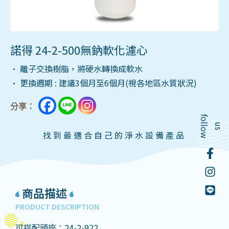
諾得 24-2-500無鈉軟化濾心
• 離子交換樹脂，將硬水轉換成軟水
• 更換週期 : 建議3個月至6個月(視各地區水質狀況)
分享：
f
o
l
o
w
l
u
s
找到最適合自己的淨水設備產品
商品描述
PRODUCT DESCRIPTION
可搭配頭座：24-2-922