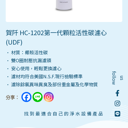
賀阡 HC-1202第一代顆粒活性碳濾心
(UDF)
• 材質：椰殼活性碳
• 雙O圈耐壓抗漏濾頭
• 安心使用，輕鬆更換濾心
f
o
l
o
w
• 濾材均符合美國N.S.F.現行檢驗標準
l
u
s
• 濾除餘氯異味異臭及部份重金屬及化學物質
分享：
找到最適合自己的淨水設備產品