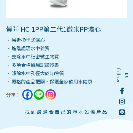
賀阡 HC-1PP第二代1微米PP濾心
• 易拆換卡式濾心
• 進階處理水中雜質
• 去除水中細密微生物質
• 多項合格檢驗認證證書
f
o
l
o
w
• 濾除水中孔徑大於1μ物質
l
u
s
• 嚴格的產品把關，保護全家飲用水健康
分享：
找到最適合自己的淨水設備產品