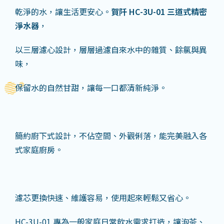
乾淨的水，讓生活更安心。
賀阡
HC-3U-01
三道式精密
淨水器
，
以三層濾心設計，層層過濾自來水中的雜質、餘氯與異
味，
保留水的自然甘甜，讓每一口都清新純淨。
簡約廚下式設計，不佔空間、外觀俐落，能完美融入各
式家庭廚房。
濾芯更換快速、維護容易，使用起來輕鬆又省心。
HC-3U-01 專為一般家庭日常飲水需求打造，讓泡茶、