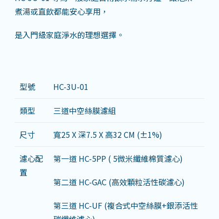
煮湯或直飲都能安心享用，
是入門級家庭淨水的理想選擇。
型號
HC-3U-01
類型
三道中空絲膜濾組
尺寸
寬25 X 深7.5 X 高32 CM (±1%)
濾心配
第一道 HC-5PP ( 5微米纖維棉質濾心)
置
第二道 HC-GAC (高效顆粒活性碳濾心)
第三道 HC-UF (複合式中空絲膜+銀添活性