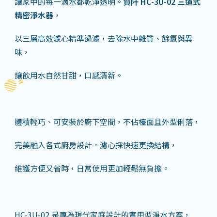
讓家中的每一滴水都乾淨透明。
賀阡
HC-3U-02
三道式
精密淨水器
，
以三層高效濾心精準過濾，去除水中雜質、餘氯與異
味，
讓飲用水自然甘甜，口感清新。
體積輕巧、可安裝於廚下空間，不佔檯面且外型俐落，
完美融入各式廚房設計。濾心採快速更換結構，
維護方便又省時，日常使用更加輕鬆無負擔。
HC-3U-02 是專為現代家庭設計的實用型淨水方案，