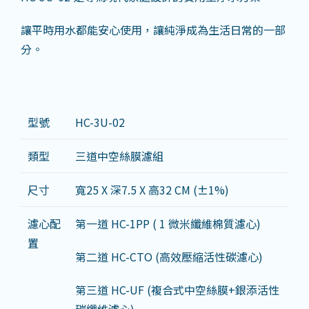
讓平時用水都能安心使用，讓純淨成為生活日常的一部
分。
型號
HC-3U-02
類型
三道中空絲膜濾組
尺寸
寬25 X 深7.5 X 高32 CM (±1%)
濾心配
第一道 HC-1PP ( 1 微米纖維棉質濾心)
置
第二道 HC-CTO (高效壓縮活性碳濾心)
第三道 HC-UF (複合式中空絲膜+銀添活性