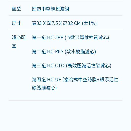
類型
四道中空絲膜濾組
尺寸
寬33 X 深7.5 X 高32 CM (±1%)
濾心配
第一道 HC-5PP ( 5微米纖維棉質濾心)
置
第二道 HC-RES (軟水樹脂濾心)
第三道 HC-CTO (高效壓縮活性碳濾心)
第四道 HC-UF (複合式中空絲膜+銀添活性
碳纖維濾心)