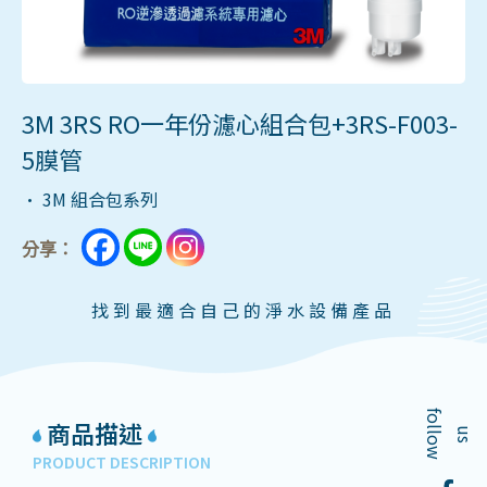
3M 3RS RO一年份濾心組合包+3RS-F003-
5膜管
• 3M 組合包系列
分享：
找到最適合自己的淨水設備產品
f
o
l
o
w
商品描述
l
u
s
PRODUCT DESCRIPTION