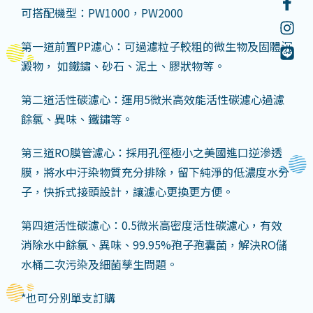
可搭配機型：PW1000，PW2000
第一道前置PP濾心：可過濾粒子較粗的微生物及固體沉
澱物， 如鐵鏽、砂石、泥土、膠狀物等。
第二道活性碳濾心：運用5微米高效能活性碳濾心過濾
餘氯、異味、鐵鏽等。
第三道RO膜管濾心：採用孔徑極小之美國進口逆滲透
膜，將水中汙染物質充分排除，留下純淨的低濃度水分
子，快拆式接頭設計，讓濾心更換更方便。
第四道活性碳濾心：0.5微米高密度活性碳濾心，有效
消除水中餘氯、異味、99.95%孢子孢囊菌，解決RO儲
水桶二次污染及細菌孳生問題。
*也可分別單支訂購