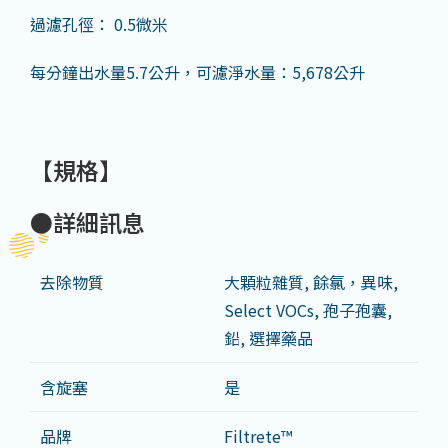
過濾孔徑： 0.5微米
每分鐘出水量5.7公升，可濾淨水量：5,678公升
【規格】
●詳細訊息
去除物質
大顆粒雜質, 餘氯，異味,
Select VOCs, 孢子孢囊,
鉛, 選擇藥品
含旋塞
是
品牌
Filtrete™