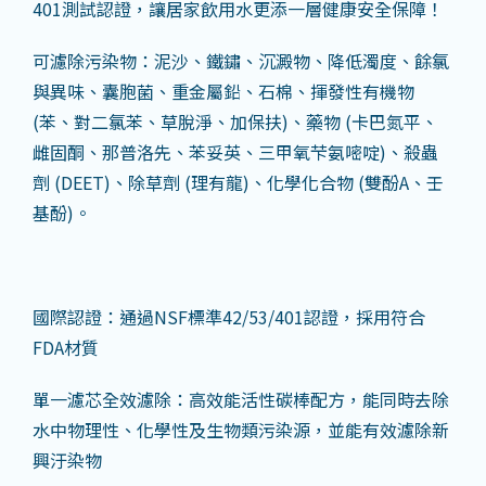
401測試認證，讓居家飲用水更添一層健康安全保障！
可濾除污染物：泥沙、鐵鏽、沉澱物、降低濁度、餘氯
與異味、囊胞菌、重金屬鉛、石棉、揮發性有機物
(苯、對二氯苯、草脫淨、加保扶)、藥物 (卡巴氮平、
雌固酮、那普洛先、苯妥英、三甲氧芐氨嘧啶)、殺蟲
劑 (DEET)、除草劑 (理有龍)、化學化合物 (雙酚A、壬
基酚)。
國際認證：通過NSF標準42/53/401認證，採用符合
FDA材質
單一濾芯全效濾除：高效能活性碳棒配方，能同時去除
水中物理性、化學性及生物類污染源，並能有效濾除新
興汙染物