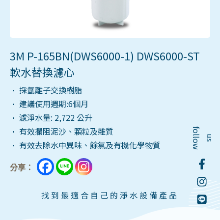
3M P-165BN(DWS6000-1) DWS6000-ST
軟水替換濾心
• 採氫離子交換樹脂
• 建議使用週期:6個月
• 濾淨水量: 2,722 公升
• 有效攔阻泥沙、顆粒及雜質
f
o
l
o
w
l
u
s
• 有效去除水中異味、餘氯及有機化學物質
分享：
找到最適合自己的淨水設備產品