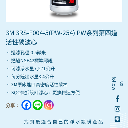
3M 3RS-F004-5(PW-254) PW系列第四道
活性碳濾心
• 過濾孔徑:0.5微米
• 通過NSF42標準認證
• 可濾淨水量7,571公升
• 每分鐘出水量3.4公升
f
o
l
o
w
• 3M原廠進口高密度活性碳棒
l
u
s
• SQC快拆設計濾心，更換快速方便
分享：
找到最適合自己的淨水設備產品