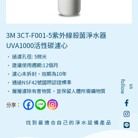
3M 3CT-F001-5紫外線殺菌淨水器
UVA1000活性碳濾心
• 過濾孔徑: 5微米
• 建議使用週期:12個月
• 濾心未拆封，效期為10年
• 通過NSF42號國際認證標準
f
o
l
o
w
l
u
s
• 層層濾除有害物質，並保留人體所需礦物質
分享：
找到最適合自己的淨水設備產品