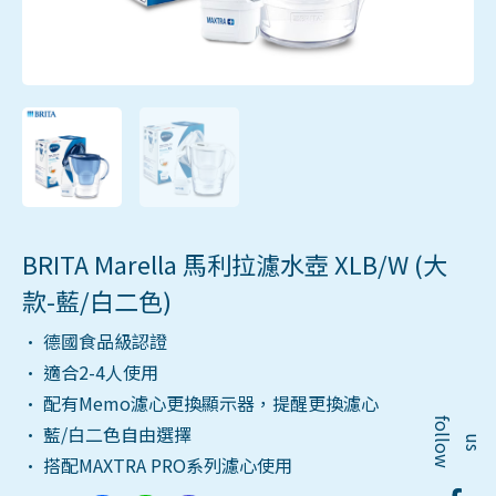
BRITA Marella 馬利拉濾水壺 XLB/W (大
款-藍/白二色)
• 德國食品級認證
• 適合2-4人使用
• 配有Memo濾心更換顯示器，提醒更換濾心
f
o
l
o
w
• 藍/白二色自由選擇
l
u
s
• 搭配MAXTRA PRO系列濾心使用