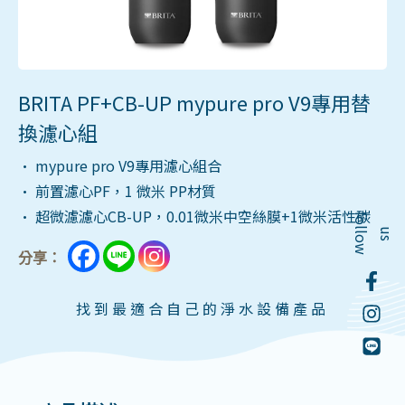
BRITA PF+CB-UP mypure pro V9專用替
換濾心組
• mypure pro V9專用濾心組合
• 前置濾心PF，1 微米 PP材質
• 超微濾濾心CB-UP，0.01微米中空絲膜+1微米活性碳
f
o
l
o
w
l
u
s
分享：
找到最適合自己的淨水設備產品