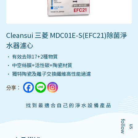
Cleansui 三菱 MDC01E-S(EFC21)除菌淨
水器濾心
• 有效去除17+2種物質
• 中空絲膜+活性碳+陶瓷材質
• 獨特陶瓷及離子交換纖維高性能過濾
分享：
找到最適合自己的淨水設備產品
f
o
l
o
w
l
u
s