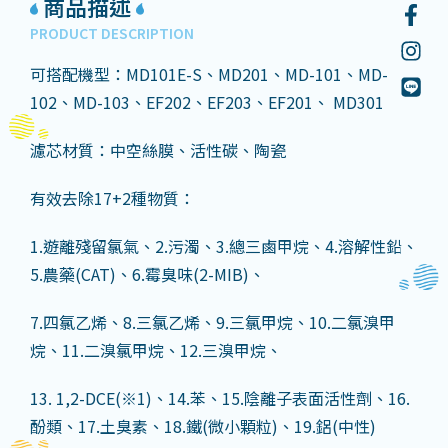
商品描述
PRODUCT DESCRIPTION
可搭配機型：MD101E-S、MD201、MD-101、MD-
102、MD-103、EF202、EF203、EF201、 MD301
濾芯材質：中空絲膜、活性碳、陶瓷
有效去除17+2種物質：
1.遊離殘留氯氣、2.污濁、3.總三鹵甲烷、4.溶解性鉛、
5.農藥(CAT)、6.霉臭味(2-MIB)、
7.四氯乙烯、8.三氯乙烯、9.三氯甲烷、10.二氯溴甲
烷、11.二溴氯甲烷、12.三溴甲烷、
13. 1,2-DCE(※1)、14.苯、15.陰離子表面活性劑、16.
酚類、17.土臭素、18.鐵(微小顆粒)、19.鋁(中性)