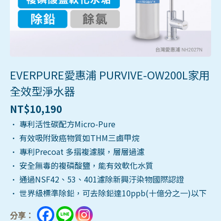
EVERPURE愛惠浦 PURVIVE-OW200L家用
全效型淨水器
NT$
10,190
• 專利活性碳配方Micro-Pure
• 有效吸附致癌物質如THM三鹵甲烷
• 專利Precoat 多摺複濾膜，層層過濾
• 安全無毒的複磷酸鹽，能有效軟化水質
• 通過NSF42、53、401濾除新興汙染物國際認證
• 世界級標準除鉛，可去除鉛達10ppb(十億分之一)以下
分享：