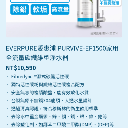
EVERPURE愛惠浦 PURVIVE-EF1500家用
全流量碳纖維型淨水器
NT$
10,590
• Fibredyne ™濕式碳纖活性碳
• 獨特活性碳粉與纖維活性碳複合配方
• 安全無毒的複磷酸鹽，能有效軟化水質
• 台製無鉛不鏽鋼304龍頭，大通水量設計
• 通過清真認證，符合穆斯林的衛生飲用標準
• 去除水中重金屬汞、鋅、鋇、銅、銀、鎳、鉻等
• 去除塑化劑，如鄰苯二甲酸二甲酯(DMP)、(DEP)等