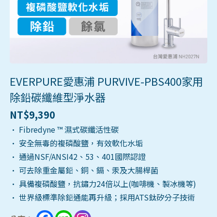
EVERPURE愛惠浦 PURVIVE-PBS400家用
除鉛碳纖維型淨水器
NT$
9,390
• Fibredyne ™ 濕式碳纖活性碳
• 安全無毒的複磷酸鹽，有效軟化水垢
• 通過NSF/ANSI42、53、401國際認證
• 可去除重金屬鉛、銅、鎘、汞及大腸桿菌
• 具備複磷酸鹽，抗鏽力24倍以上(咖啡機、製冰機等)
• 世界級標準除鉛通能再升級；採用ATS鈦矽分子技術